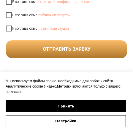
Я соглашаюсь с
политикой конфиденциальности
.
Я соглашаюсь с
публичной офертой
.
Я соглашаюсь с
правилами студии.
ОТПРАВИТЬ ЗАЯВКУ
Мы используем файлы cookie, необходимые для работы сайта.
Аналитические cookie Яндекс.Метрики включаются только с вашего
согласия.
Политика конфиденциальности
Публичная оферта
Принять
Правила студии
Настройки
Tilda
Made on